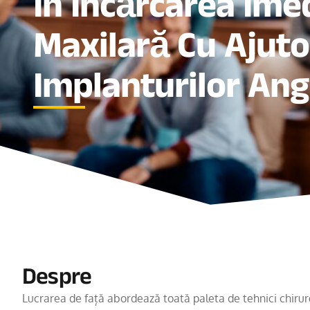
În Încărcarea Ime
Maxilară Cu Ajuto
Implanturilor Ang
Despre
Lucrarea de față abordează toată paleta de tehnici chirurgi