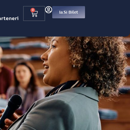
0
Ia.si Bilet
arteneri