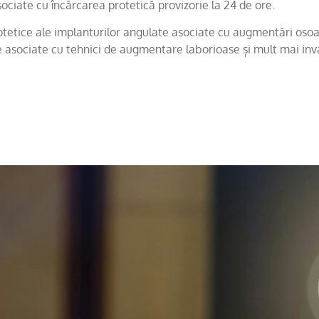
sociate cu încărcarea protetică provizorie la 24 de ore.
otetice ale implanturilor angulate asociate cu augmentări osoas
e asociate cu tehnici de augmentare laborioase și mult mai invaz