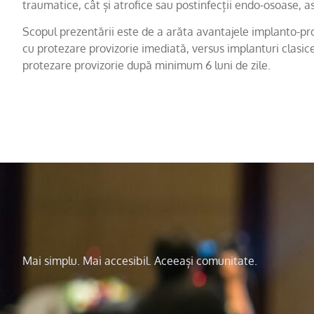
traumatice, cât și atrofice sau postinfecții endo-osoase, a
Scopul prezentării este de a arăta avantajele implanto-pr
cu protezare provizorie imediată, versus implanturi clasic
protezare provizorie după minimum 6 luni de zile.
Mai simplu. Mai accesibil. Aceeași comunitate.