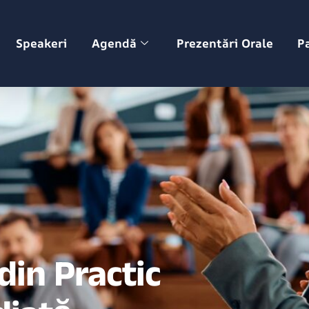
Speakeri
Agendă
Prezentări Orale
P
din Practic