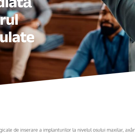
diată
rul
ulate
cale de inserare a implanturilor la nivelul osului maxilar, axân