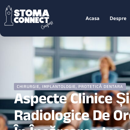
Acasa
Despre
CHIRURGIE
,
IMPLANTOLOGIE
,
PROTETICĂ DENTARA
Aspecte Clinice Și
Radiologice De Or