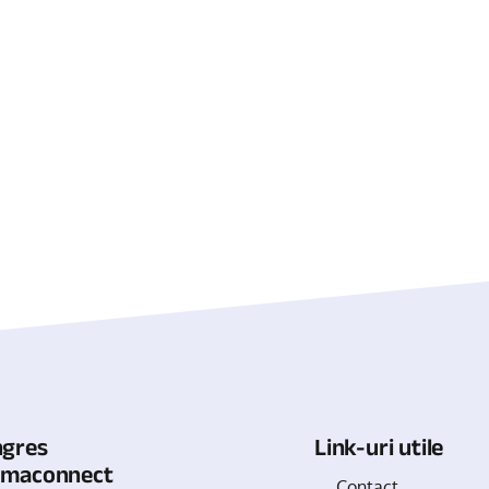
ngres
Link-uri utile
omaconnect
Contact