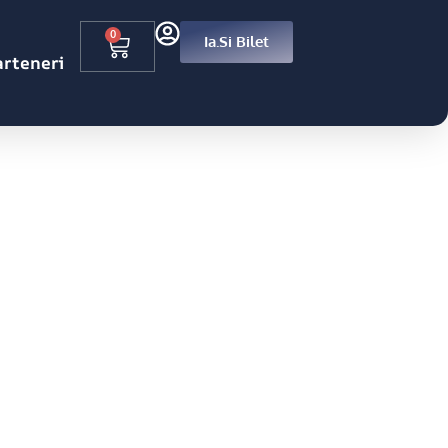
0
Ia.si Bilet
arteneri