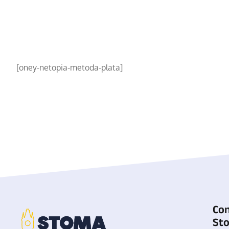
[oney-netopia-metoda-plata]
Co
St