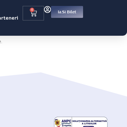
0
Ia.si Bilet
arteneri
n București.
e.