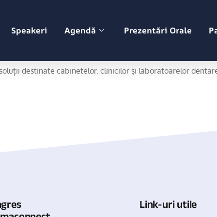
Speakeri
Agendă
Prezentări Orale
P
și echipamente stomatologice, fondată în anul 1999, cu sediul î
luții destinate cabinetelor, clinicilor și laboratoarelor dentar
ngres
Link-uri utile
omaconnect