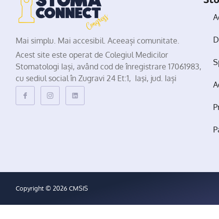
A
D
Mai simplu. Mai accesibil. Aceeași comunitate.
Acest site este operat de Colegiul Medicilor
S
Stomatologi Iași, având cod de înregistrare 17061983,
cu sediul social în Zugravi 24 Et:1, Iaşi, jud. Iași
A
P
P
Copyright © 2026 CMSIS