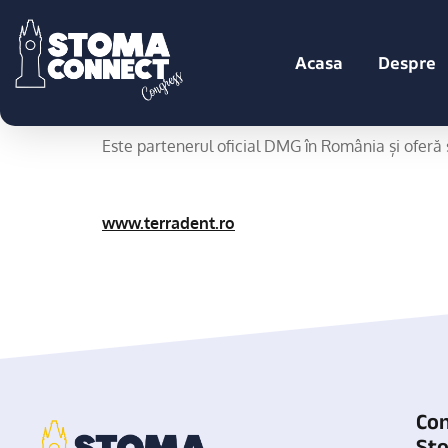
Terra Dent
Acasa
Despre
Companie specializată în distribuția de produse 
Este partenerul oficial DMG în România și oferă so
www.terradent.ro
Co
St