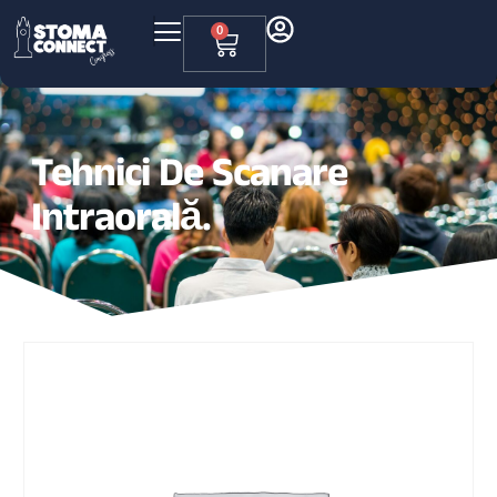
0
Tehnici De Scanare
Intraorală.