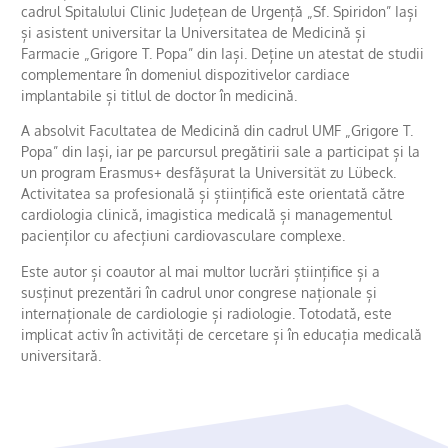
cadrul Spitalului Clinic Județean de Urgență „Sf. Spiridon” Iași
și asistent universitar la Universitatea de Medicină și
Farmacie „Grigore T. Popa” din Iași. Deține un atestat de studii
complementare în domeniul dispozitivelor cardiace
implantabile și titlul de doctor în medicină.
A absolvit Facultatea de Medicină din cadrul UMF „Grigore T.
Popa” din Iași, iar pe parcursul pregătirii sale a participat și la
un program Erasmus+ desfășurat la Universität zu Lübeck.
Activitatea sa profesională și științifică este orientată către
cardiologia clinică, imagistica medicală și managementul
pacienților cu afecțiuni cardiovasculare complexe.
Este autor și coautor al mai multor lucrări științifice și a
susținut prezentări în cadrul unor congrese naționale și
internaționale de cardiologie și radiologie. Totodată, este
implicat activ în activități de cercetare și în educația medicală
universitară.