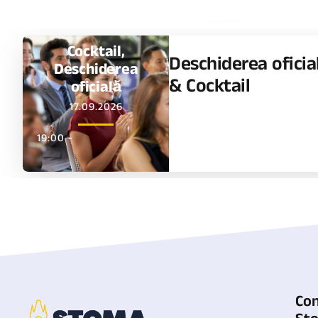
Cocktail
,
Deschiderea oficia
Deschiderea
& Cocktail
oficială
17.09.2026
19:00 -
Co