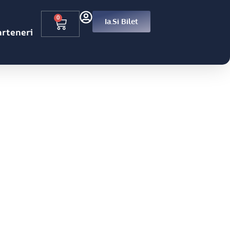
0
Ia.si Bilet
arteneri