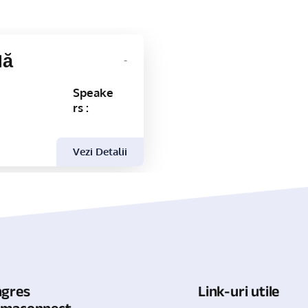
lă
-
Speake
rs :
Vezi Detalii
ngres
Link-uri utile